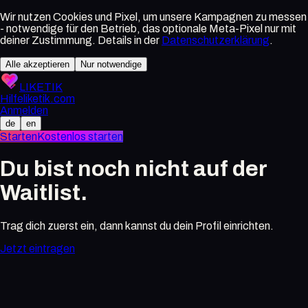
Wir nutzen Cookies und Pixel, um unsere Kampagnen zu messen
- notwendige für den Betrieb, das optionale Meta-Pixel nur mit
deiner Zustimmung. Details in der
Datenschutzerklärung
.
Alle akzeptieren
Nur notwendige
LIKETIK
Hilfe
liketik.com
Anmelden
de
en
Starten
Kostenlos starten
Du bist noch nicht auf der
Waitlist.
Trag dich zuerst ein, dann kannst du dein Profil einrichten.
Jetzt eintragen